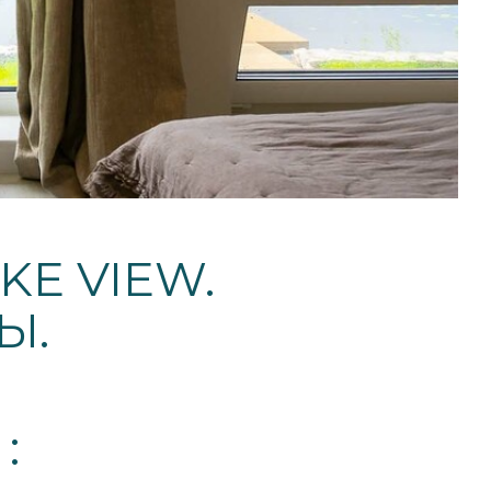
E VIEW.
Ы.
: